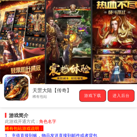
天罡大陆【传奇】
游戏下载
进入后台
稀有包站
游戏简介
此游戏开通方式：
角色名字
稀有包站游戏说明：
1、充值直接到账，物品发送直接到邮件或者背包